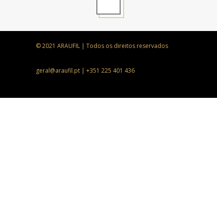
© 2021 ARAUFIL | Todos os direitos reservados
geral@araufil.pt | +351 225 401 436