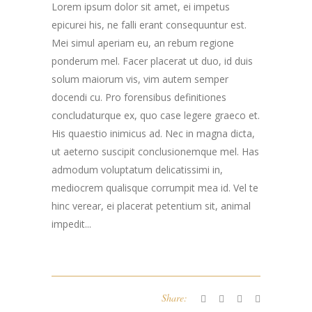
Lorem ipsum dolor sit amet, ei impetus
epicurei his, ne falli erant consequuntur est.
Mei simul aperiam eu, an rebum regione
ponderum mel. Facer placerat ut duo, id duis
solum maiorum vis, vim autem semper
docendi cu. Pro forensibus definitiones
concludaturque ex, quo case legere graeco et.
His quaestio inimicus ad. Nec in magna dicta,
ut aeterno suscipit conclusionemque mel. Has
admodum voluptatum delicatissimi in,
mediocrem qualisque corrumpit mea id. Vel te
hinc verear, ei placerat petentium sit, animal
impedit...
Share: