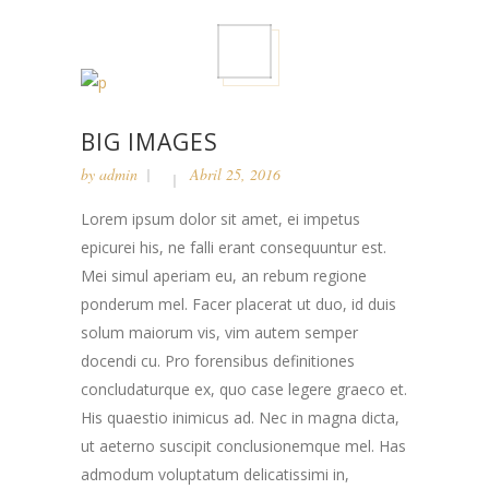
BIG IMAGES
by
admin
Abril 25, 2016
Lorem ipsum dolor sit amet, ei impetus
epicurei his, ne falli erant consequuntur est.
Mei simul aperiam eu, an rebum regione
ponderum mel. Facer placerat ut duo, id duis
solum maiorum vis, vim autem semper
docendi cu. Pro forensibus definitiones
concludaturque ex, quo case legere graeco et.
His quaestio inimicus ad. Nec in magna dicta,
ut aeterno suscipit conclusionemque mel. Has
admodum voluptatum delicatissimi in,