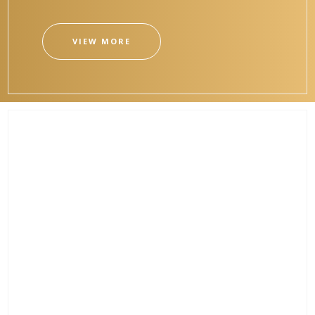
VIEW MORE
CREATIVE ELEMENTS
Alienum phaedrum torquatos nec eu, vis detraxit
periculis ex, nihil expetendis in mei. Mei an pericula
euripidis, hinc partem ei est. Eos ei nisl graecis, vix
aperiri consequat an.