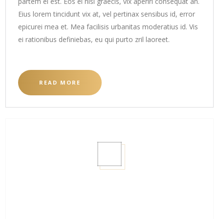
partem ei est. Eos ei nisl graecis, vix aperiri consequat an.
Eius lorem tincidunt vix at, vel pertinax sensibus id, error
epicurei mea et. Mea facilisis urbanitas moderatius id. Vis
ei rationibus definiebas, eu qui purto zril laoreet.
READ MORE